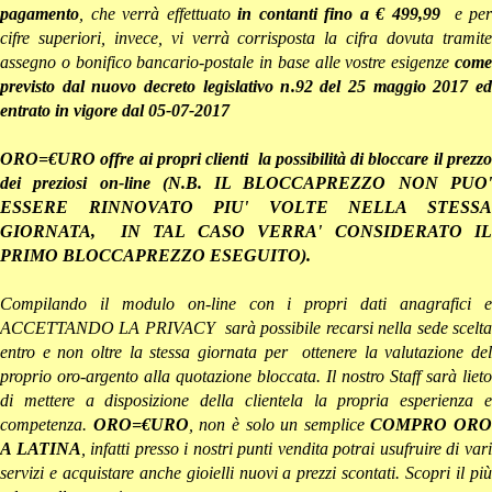
pagamento
, che verrà effettuato
in contanti
fino a € 499,99
e per
cifre superiori, invece, vi verrà corrisposta la cifra dovuta tramite
assegno o bonifico bancario-postale in base alle vostre esigenze
come
previsto dal nuovo decreto legislativo n.92 del 25 maggio 2017 ed
entrato in vigore dal 05-07-2017
ORO=€URO offre ai propri clienti la possibilità di bloccare il prezzo
dei preziosi on-line (N.B. IL BLOCCAPREZZO NON PUO'
ESSERE RINNOVATO PIU' VOLTE NELLA STESSA
GIORNATA, IN TAL CASO VERRA' CONSIDERATO IL
PRIMO BLOCCAPREZZO ESEGUITO)
.
Compilando il modulo on-line con i propri dati anagrafici e
ACCETTANDO LA PRIVACY
sarà possibile recarsi nella sede scelt
entro e non oltre la stessa giornata per ottenere la valutazione del
proprio oro-argento alla quotazione bloccata. Il nostro Staff sarà lieto
di mettere a disposizione della clientela la propria esperienza e
competenza.
ORO=€URO
, non è solo un semplice
COMPRO ORO
A LATINA
, infatti presso i nostri punti vendita potrai usufruire di var
servizi e acquistare anche gioielli nuovi a prezzi scontati. Scopri il più